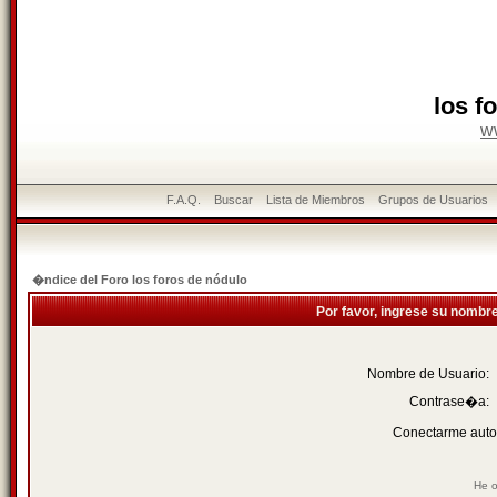
los f
w
F.A.Q.
Buscar
Lista de Miembros
Grupos de Usuarios
�ndice del Foro los foros de nódulo
Por favor, ingrese su nombr
Nombre de Usuario:
Contrase�a:
Conectarme auto
He o