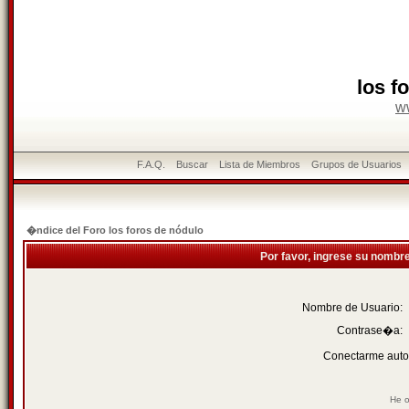
los f
w
F.A.Q.
Buscar
Lista de Miembros
Grupos de Usuarios
�ndice del Foro los foros de nódulo
Por favor, ingrese su nombr
Nombre de Usuario:
Contrase�a:
Conectarme auto
He o