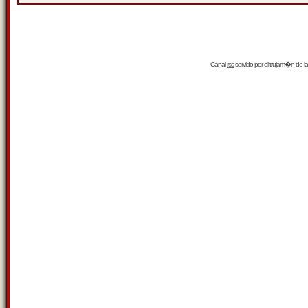
Canal
rss
servido por el
trujam�n
de la