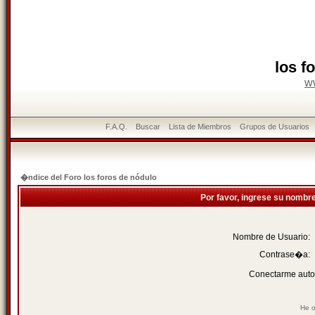
los f
w
F.A.Q.
Buscar
Lista de Miembros
Grupos de Usuarios
�ndice del Foro los foros de nódulo
Por favor, ingrese su nombr
Nombre de Usuario:
Contrase�a:
Conectarme auto
He o