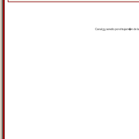
Canal
rss
servido por el
trujam�n
de la