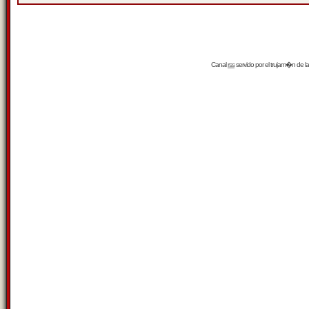
Canal
rss
servido por el
trujam�n
de la