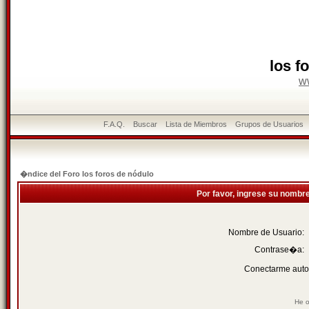
los f
w
F.A.Q.
Buscar
Lista de Miembros
Grupos de Usuarios
�ndice del Foro los foros de nódulo
Por favor, ingrese su nombr
Nombre de Usuario:
Contrase�a:
Conectarme auto
He o