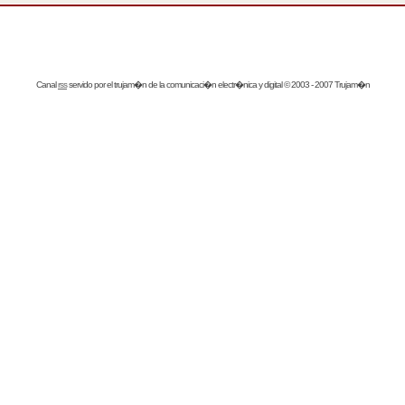
Canal
rss
servido por el
trujam�n
de la comunicaci�n electr�nica y digital © 2003 - 2007 Trujam�n