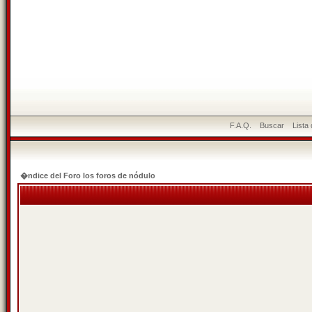
F.A.Q.
Buscar
Lista
�ndice del Foro los foros de nódulo