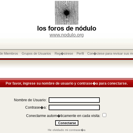
los foros de nódulo
www.nodulo.org
 de Miembros
Grupos de Usuarios
Reg�strese
Perfil
Con�ctese para revisar sus m
Por favor, ingrese su nombre de usuario y contrase�a para conectarse.
Nombre de Usuario:
Contrase�a:
Conectarme autom�ticamente en cada visita:
He olvidado mi contrase�a