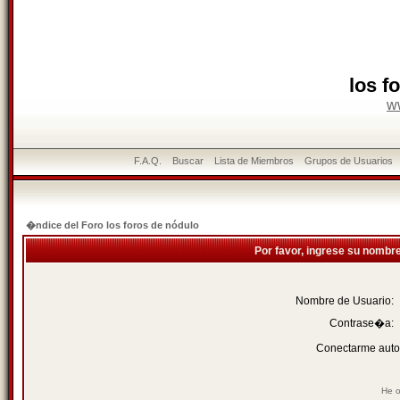
los f
w
F.A.Q.
Buscar
Lista de Miembros
Grupos de Usuarios
�ndice del Foro los foros de nódulo
Por favor, ingrese su nombr
Nombre de Usuario:
Contrase�a:
Conectarme auto
He o