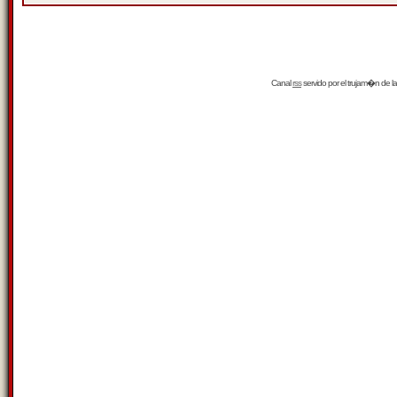
Canal
rss
servido por el
trujam�n
de la