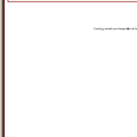
Canal
rss
servido por el
trujam�n
de la