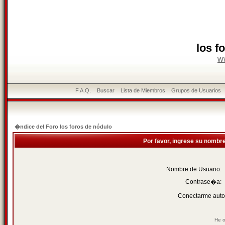
los f
w
F.A.Q.
Buscar
Lista de Miembros
Grupos de Usuarios
�ndice del Foro los foros de nódulo
Por favor, ingrese su nombr
Nombre de Usuario:
Contrase�a:
Conectarme auto
He o