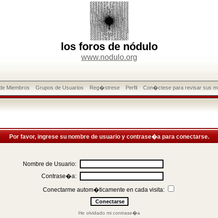
los foros de nódulo
www.nodulo.org
 de Miembros
Grupos de Usuarios
Reg�strese
Perfil
Con�ctese para revisar sus m
Por favor, ingrese su nombre de usuario y contrase�a para conectarse.
Nombre de Usuario:
Contrase�a:
Conectarme autom�ticamente en cada visita:
He olvidado mi contrase�a