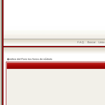
F.A.Q.
Buscar
Lista
�ndice del Foro los foros de nódulo