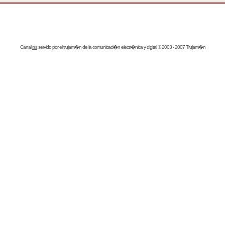
Canal
rss
servido por el
trujam�n
de la comunicaci�n electr�nica y digital © 2003 - 2007 Trujam�n