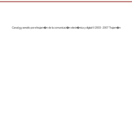
Canal
rss
servido por el
trujam�n
de la comunicaci�n electr�nica y digital © 2003 - 2007 Trujam�n