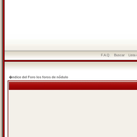
F.A.Q.
Buscar
Lista
�ndice del Foro los foros de nódulo