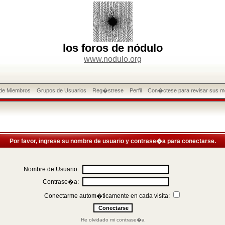
los foros de nódulo
www.nodulo.org
 de Miembros
Grupos de Usuarios
Reg�strese
Perfil
Con�ctese para revisar sus m
Por favor, ingrese su nombre de usuario y contrase�a para conectarse.
Nombre de Usuario:
Contrase�a:
Conectarme autom�ticamente en cada visita:
He olvidado mi contrase�a