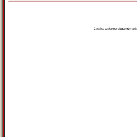
Canal
rss
servido por el
trujam�n
de la