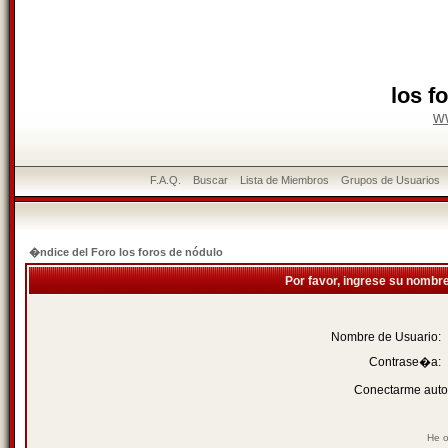
los f
w
F.A.Q.
Buscar
Lista de Miembros
Grupos de Usuarios
�ndice del Foro los foros de nódulo
Por favor, ingrese su nombr
Nombre de Usuario:
Contrase�a:
Conectarme auto
He o