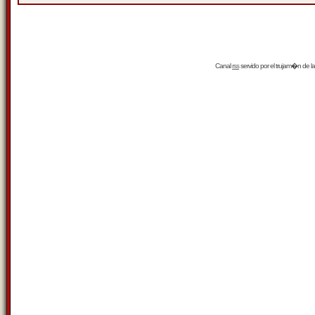
Canal
rss
servido por el
trujam�n
de la