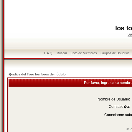
los f
w
F.A.Q.
Buscar
Lista de Miembros
Grupos de Usuarios
�ndice del Foro los foros de nódulo
Por favor, ingrese su nombr
Nombre de Usuario:
Contrase�a:
Conectarme auto
He o