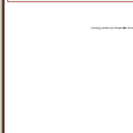
Canal
rss
servido por el
trujam�n
de la