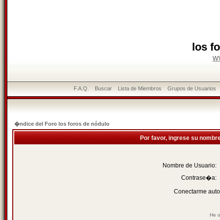
los f
w
F.A.Q.
Buscar
Lista de Miembros
Grupos de Usuarios
�ndice del Foro los foros de nódulo
Por favor, ingrese su nombr
Nombre de Usuario:
Contrase�a:
Conectarme auto
He o