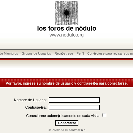
los foros de nódulo
www.nodulo.org
 de Miembros
Grupos de Usuarios
Reg�strese
Perfil
Con�ctese para revisar sus m
Por favor, ingrese su nombre de usuario y contrase�a para conectarse.
Nombre de Usuario:
Contrase�a:
Conectarme autom�ticamente en cada visita:
He olvidado mi contrase�a