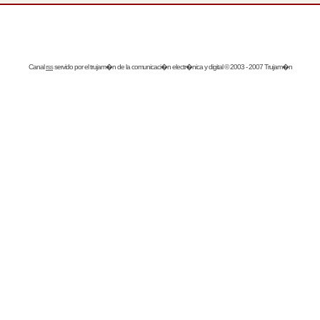
Canal
rss
servido por el
trujam�n
de la comunicaci�n electr�nica y digital © 2003 - 2007 Trujam�n