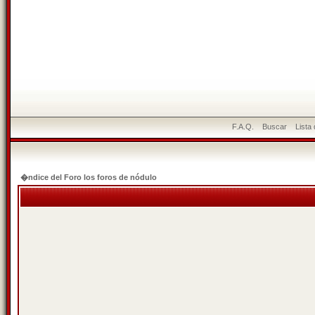
F.A.Q.
Buscar
Lista
�ndice del Foro los foros de nódulo