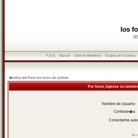
los f
w
F.A.Q.
Buscar
Lista de Miembros
Grupos de Usuarios
�ndice del Foro los foros de nódulo
Por favor, ingrese su nombr
Nombre de Usuario:
Contrase�a:
Conectarme auto
He o