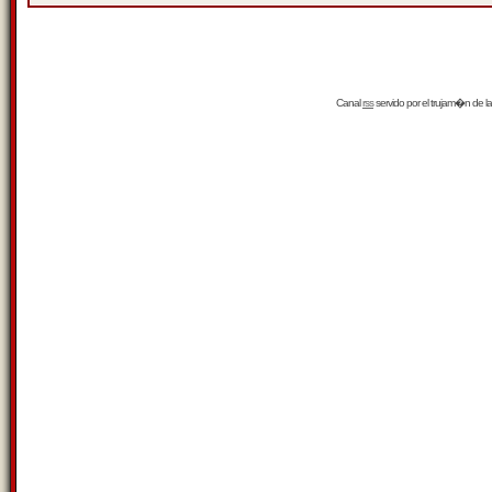
Canal
rss
servido por el
trujam�n
de la