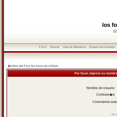
los f
w
F.A.Q.
Buscar
Lista de Miembros
Grupos de Usuarios
�ndice del Foro los foros de nódulo
Por favor, ingrese su nombr
Nombre de Usuario:
Contrase�a:
Conectarme auto
He o