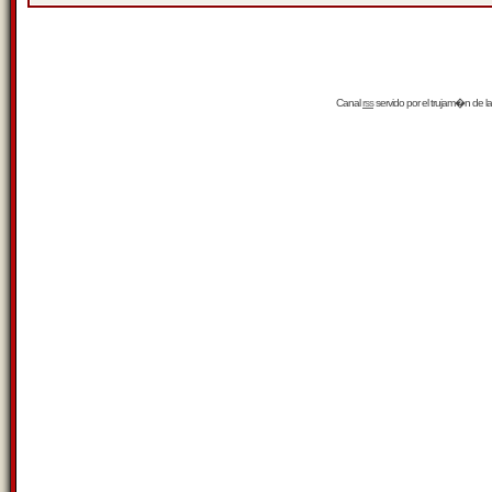
Canal
rss
servido por el
trujam�n
de la