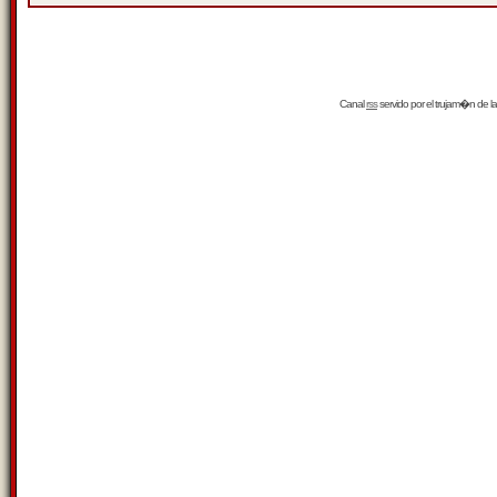
Canal
rss
servido por el
trujam�n
de la