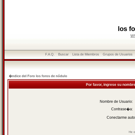
los f
w
F.A.Q.
Buscar
Lista de Miembros
Grupos de Usuarios
�ndice del Foro los foros de nódulo
Por favor, ingrese su nombr
Nombre de Usuario:
Contrase�a:
Conectarme auto
He o