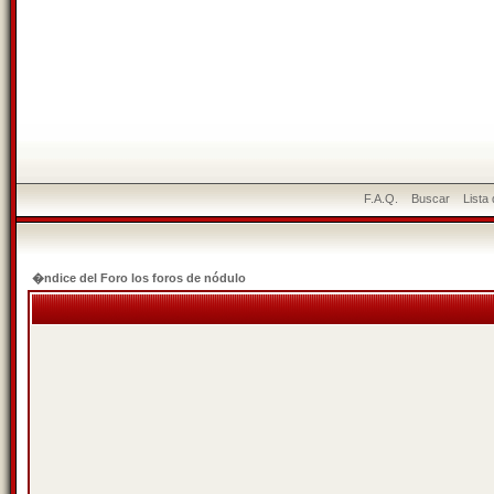
F.A.Q.
Buscar
Lista
�ndice del Foro los foros de nódulo