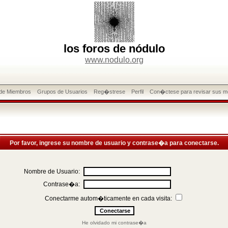
los foros de nódulo
www.nodulo.org
 de Miembros
Grupos de Usuarios
Reg�strese
Perfil
Con�ctese para revisar sus m
Por favor, ingrese su nombre de usuario y contrase�a para conectarse.
Nombre de Usuario:
Contrase�a:
Conectarme autom�ticamente en cada visita:
He olvidado mi contrase�a