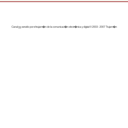
Canal
rss
servido por el
trujam�n
de la comunicaci�n electr�nica y digital © 2003 - 2007 Trujam�n