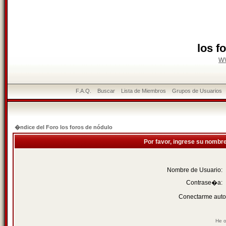
los f
w
F.A.Q.
Buscar
Lista de Miembros
Grupos de Usuarios
�ndice del Foro los foros de nódulo
Por favor, ingrese su nombr
Nombre de Usuario:
Contrase�a:
Conectarme auto
He o