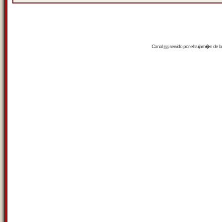
Canal
rss
servido por el
trujam�n
de la