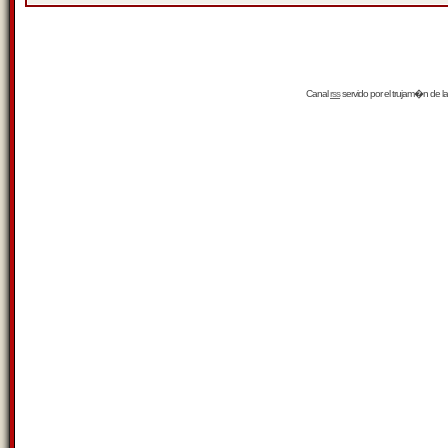
Canal
rss
servido por el
trujam�n
de la