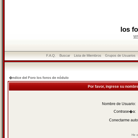
los f
w
F.A.Q.
Buscar
Lista de Miembros
Grupos de Usuarios
�ndice del Foro los foros de nódulo
Por favor, ingrese su nombr
Nombre de Usuario:
Contrase�a:
Conectarme auto
He o