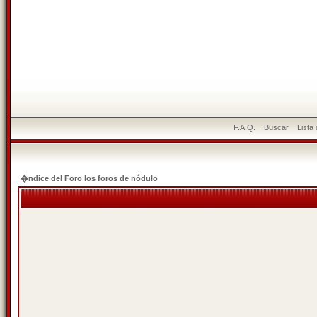
F.A.Q.
Buscar
Lista
�ndice del Foro los foros de nódulo