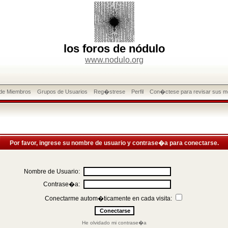
los foros de nódulo
www.nodulo.org
 de Miembros
Grupos de Usuarios
Reg�strese
Perfil
Con�ctese para revisar sus m
Por favor, ingrese su nombre de usuario y contrase�a para conectarse.
Nombre de Usuario:
Contrase�a:
Conectarme autom�ticamente en cada visita:
He olvidado mi contrase�a