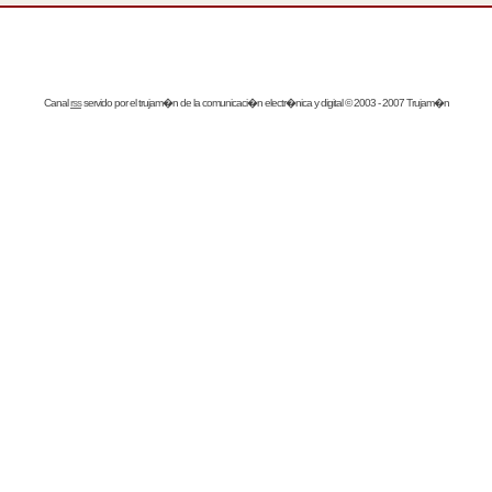
Canal
rss
servido por el
trujam�n
de la comunicaci�n electr�nica y digital © 2003 - 2007 Trujam�n