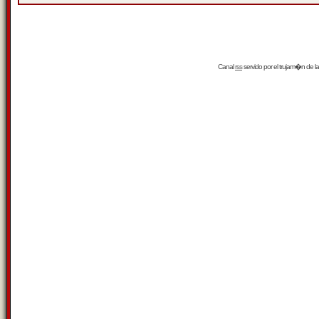
Canal
rss
servido por el
trujam�n
de la