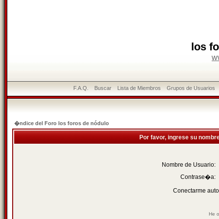
los f
w
F.A.Q.
Buscar
Lista de Miembros
Grupos de Usuarios
�ndice del Foro los foros de nódulo
Por favor, ingrese su nombr
Nombre de Usuario:
Contrase�a:
Conectarme auto
He o