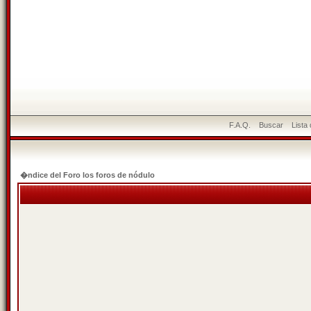
F.A.Q.
Buscar
Lista
�ndice del Foro los foros de nódulo