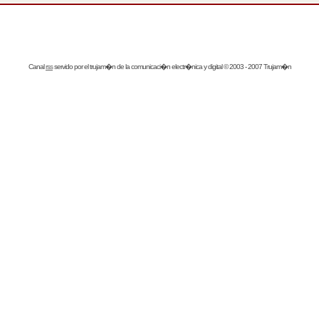
Canal
rss
servido por el
trujam�n
de la comunicaci�n electr�nica y digital © 2003 - 2007 Trujam�n