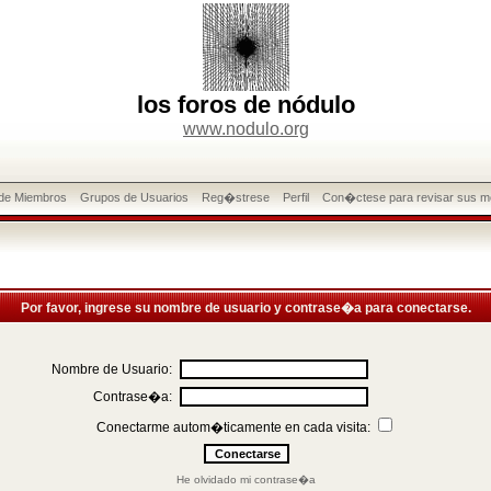
los foros de nódulo
www.nodulo.org
 de Miembros
Grupos de Usuarios
Reg�strese
Perfil
Con�ctese para revisar sus m
Por favor, ingrese su nombre de usuario y contrase�a para conectarse.
Nombre de Usuario:
Contrase�a:
Conectarme autom�ticamente en cada visita:
He olvidado mi contrase�a