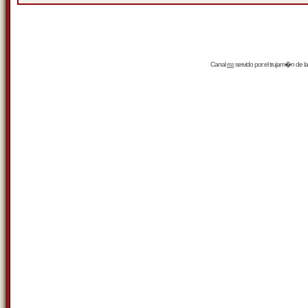
Canal
rss
servido por el
trujam�n
de la