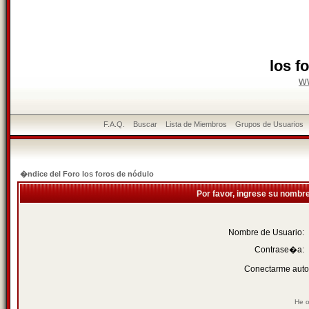
los f
w
F.A.Q.
Buscar
Lista de Miembros
Grupos de Usuarios
�ndice del Foro los foros de nódulo
Por favor, ingrese su nombr
Nombre de Usuario:
Contrase�a:
Conectarme auto
He o