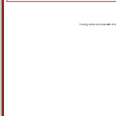
Canal
rss
servido por el
trujam�n
de la