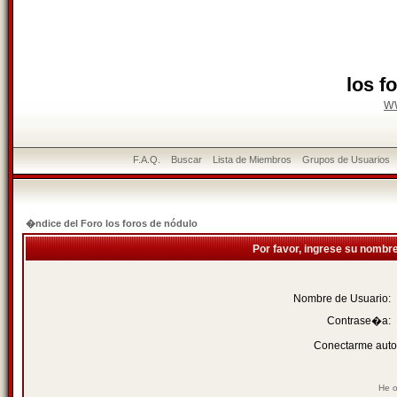
los f
w
F.A.Q.
Buscar
Lista de Miembros
Grupos de Usuarios
�ndice del Foro los foros de nódulo
Por favor, ingrese su nombr
Nombre de Usuario:
Contrase�a:
Conectarme auto
He o