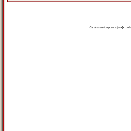
Canal
rss
servido por el
trujam�n
de la