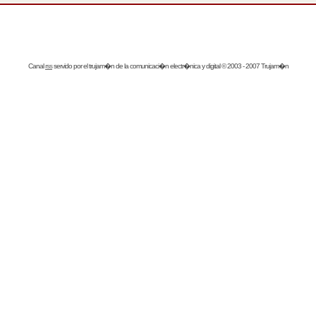
Canal
rss
servido por el
trujam�n
de la comunicaci�n electr�nica y digital © 2003 - 2007 Trujam�n