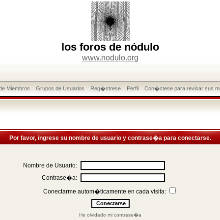
los foros de nódulo
www.nodulo.org
 de Miembros
Grupos de Usuarios
Reg�strese
Perfil
Con�ctese para revisar sus m
Por favor, ingrese su nombre de usuario y contrase�a para conectarse.
Nombre de Usuario:
Contrase�a:
Conectarme autom�ticamente en cada visita:
He olvidado mi contrase�a