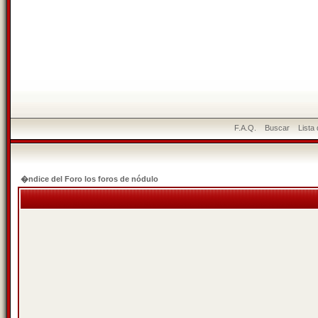
F.A.Q.
Buscar
Lista
�ndice del Foro los foros de nódulo