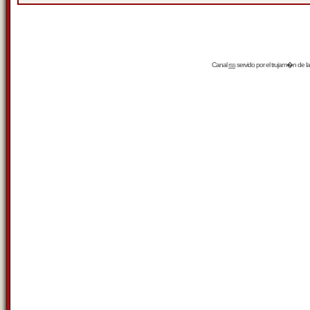
Canal
rss
servido por el
trujam�n
de la