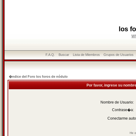
los f
w
F.A.Q.
Buscar
Lista de Miembros
Grupos de Usuarios
�ndice del Foro los foros de nódulo
Por favor, ingrese su nombr
Nombre de Usuario:
Contrase�a:
Conectarme auto
He o