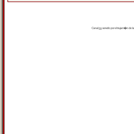
Canal
rss
servido por el
trujam�n
de la