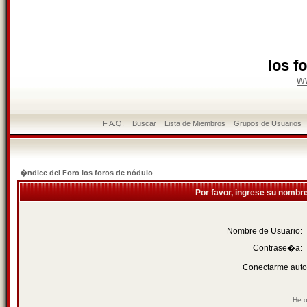
los f
w
F.A.Q.
Buscar
Lista de Miembros
Grupos de Usuarios
�ndice del Foro los foros de nódulo
Por favor, ingrese su nombr
Nombre de Usuario:
Contrase�a:
Conectarme auto
He o