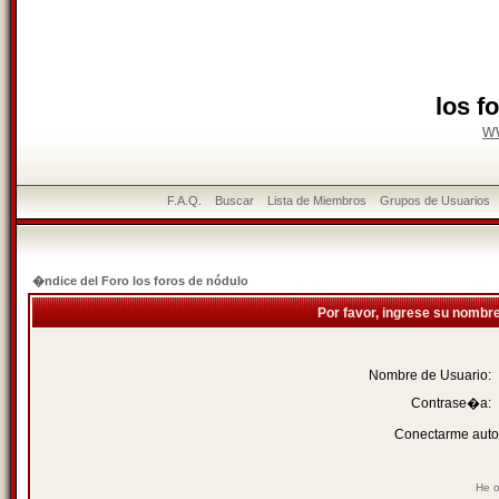
los f
w
F.A.Q.
Buscar
Lista de Miembros
Grupos de Usuarios
�ndice del Foro los foros de nódulo
Por favor, ingrese su nombr
Nombre de Usuario:
Contrase�a:
Conectarme auto
He o