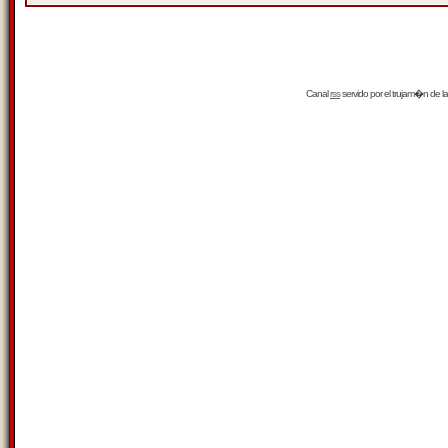
Canal
rss
servido por el
trujam�n
de la