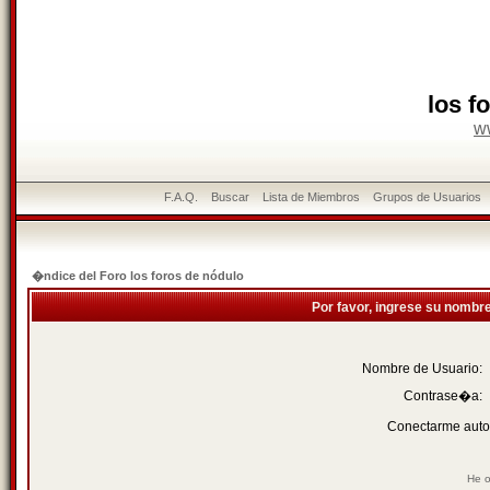
los f
w
F.A.Q.
Buscar
Lista de Miembros
Grupos de Usuarios
�ndice del Foro los foros de nódulo
Por favor, ingrese su nombr
Nombre de Usuario:
Contrase�a:
Conectarme auto
He o