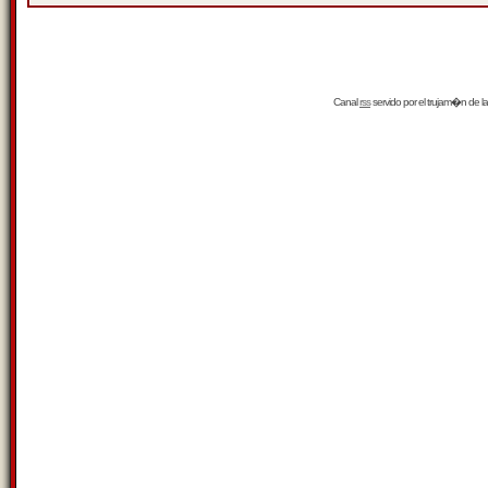
Canal
rss
servido por el
trujam�n
de la