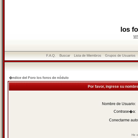
los f
w
F.A.Q.
Buscar
Lista de Miembros
Grupos de Usuarios
�ndice del Foro los foros de nódulo
Por favor, ingrese su nombr
Nombre de Usuario:
Contrase�a:
Conectarme auto
He o