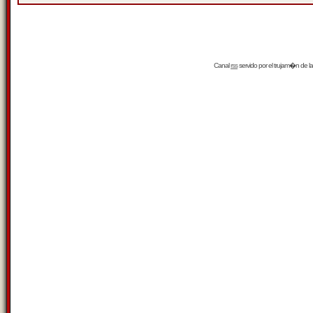
Canal
rss
servido por el
trujam�n
de la