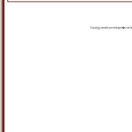
Canal
rss
servido por el
trujam�n
de la