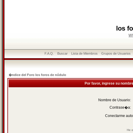
los f
w
F.A.Q.
Buscar
Lista de Miembros
Grupos de Usuarios
�ndice del Foro los foros de nódulo
Por favor, ingrese su nombr
Nombre de Usuario:
Contrase�a:
Conectarme auto
He o