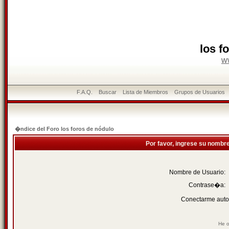
los f
w
F.A.Q.
Buscar
Lista de Miembros
Grupos de Usuarios
�ndice del Foro los foros de nódulo
Por favor, ingrese su nombr
Nombre de Usuario:
Contrase�a:
Conectarme auto
He o