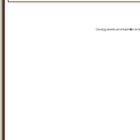
Canal
rss
servido por el
trujam�n
de la