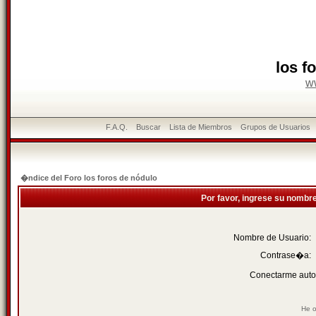
los f
w
F.A.Q.
Buscar
Lista de Miembros
Grupos de Usuarios
�ndice del Foro los foros de nódulo
Por favor, ingrese su nombr
Nombre de Usuario:
Contrase�a:
Conectarme auto
He o