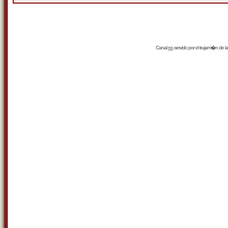
Canal
rss
servido por el
trujam�n
de la