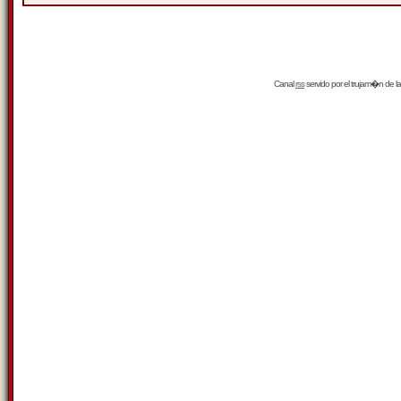
Canal
rss
servido por el
trujam�n
de la