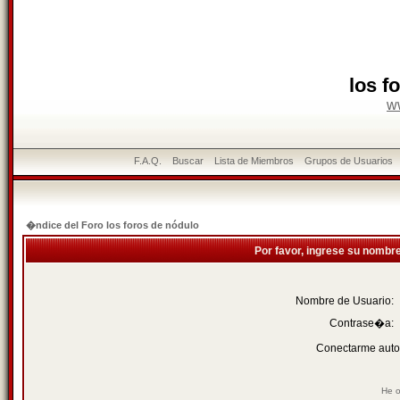
los f
w
F.A.Q.
Buscar
Lista de Miembros
Grupos de Usuarios
�ndice del Foro los foros de nódulo
Por favor, ingrese su nombr
Nombre de Usuario:
Contrase�a:
Conectarme auto
He o