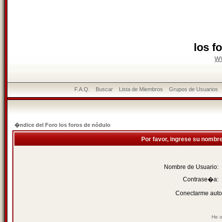
los f
w
F.A.Q.
Buscar
Lista de Miembros
Grupos de Usuarios
�ndice del Foro los foros de nódulo
Por favor, ingrese su nombr
Nombre de Usuario:
Contrase�a:
Conectarme auto
He o