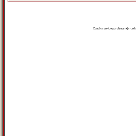
Canal
rss
servido por el
trujam�n
de la