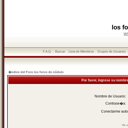
los f
w
F.A.Q.
Buscar
Lista de Miembros
Grupos de Usuarios
�ndice del Foro los foros de nódulo
Por favor, ingrese su nombr
Nombre de Usuario:
Contrase�a:
Conectarme auto
He o