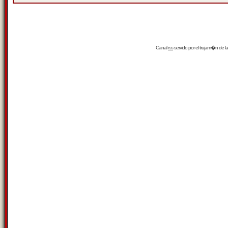
Canal
rss
servido por el
trujam�n
de la