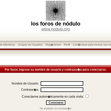
los foros de nódulo
www.nodulo.org
 de Miembros
Grupos de Usuarios
Reg�strese
Perfil
Con�ctese para revisar sus m
Por favor, ingrese su nombre de usuario y contrase�a para conectarse.
Nombre de Usuario:
Contrase�a:
Conectarme autom�ticamente en cada visita:
He olvidado mi contrase�a