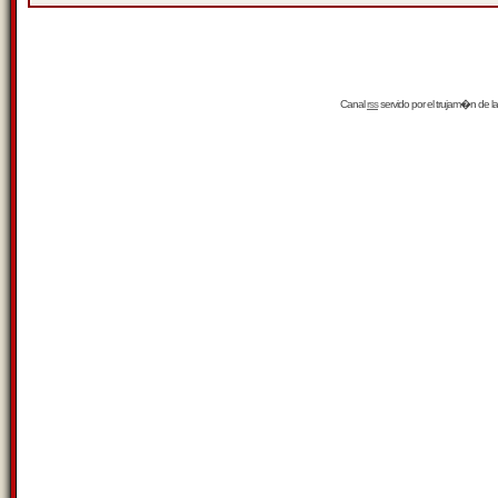
Canal
rss
servido por el
trujam�n
de la