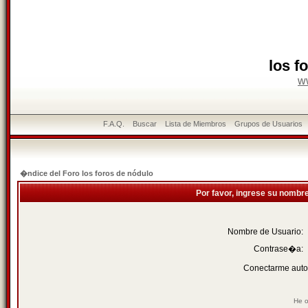
los f
w
F.A.Q.
Buscar
Lista de Miembros
Grupos de Usuarios
�ndice del Foro los foros de nódulo
Por favor, ingrese su nombr
Nombre de Usuario:
Contrase�a:
Conectarme auto
He o