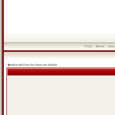
F.A.Q.
Buscar
Lista
�ndice del Foro los foros de nódulo