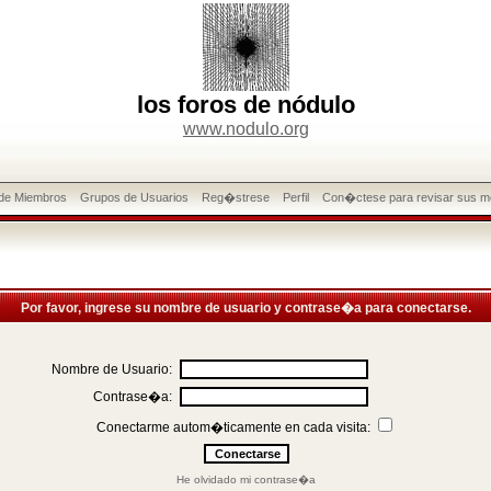
los foros de nódulo
www.nodulo.org
 de Miembros
Grupos de Usuarios
Reg�strese
Perfil
Con�ctese para revisar sus m
Por favor, ingrese su nombre de usuario y contrase�a para conectarse.
Nombre de Usuario:
Contrase�a:
Conectarme autom�ticamente en cada visita:
He olvidado mi contrase�a