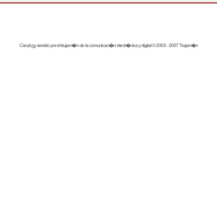
Canal
rss
servido por el
trujam�n
de la comunicaci�n electr�nica y digital © 2003 - 2007 Trujam�n