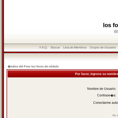
los f
w
F.A.Q.
Buscar
Lista de Miembros
Grupos de Usuarios
�ndice del Foro los foros de nódulo
Por favor, ingrese su nombr
Nombre de Usuario:
Contrase�a:
Conectarme auto
He o