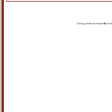
Canal
rss
servido por el
trujam�n
de la