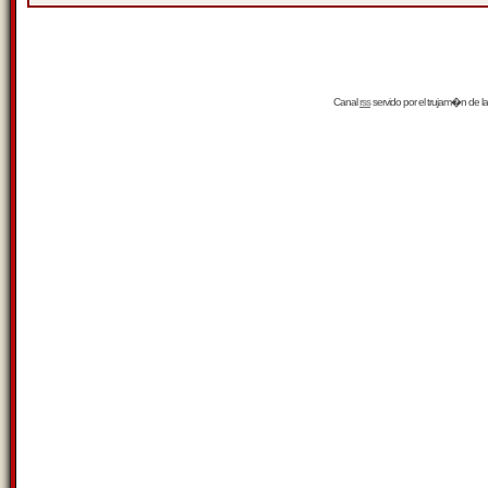
Canal
rss
servido por el
trujam�n
de la