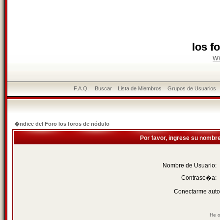
los f
w
F.A.Q.
Buscar
Lista de Miembros
Grupos de Usuarios
�ndice del Foro los foros de nódulo
Por favor, ingrese su nombr
Nombre de Usuario:
Contrase�a:
Conectarme auto
He o