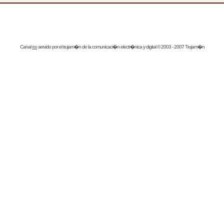
Canal
rss
servido por el
trujam�n
de la comunicaci�n electr�nica y digital © 2003 - 2007 Trujam�n