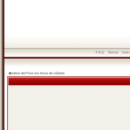
F.A.Q.
Buscar
Lista
�ndice del Foro los foros de nódulo