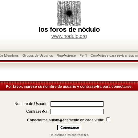
los foros de nódulo
www.nodulo.org
 de Miembros
Grupos de Usuarios
Reg�strese
Perfil
Con�ctese para revisar sus m
Por favor, ingrese su nombre de usuario y contrase�a para conectarse.
Nombre de Usuario:
Contrase�a:
Conectarme autom�ticamente en cada visita:
He olvidado mi contrase�a