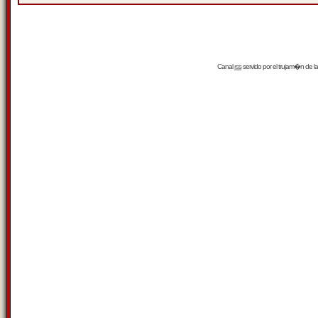
Canal
rss
servido por el
trujam�n
de la