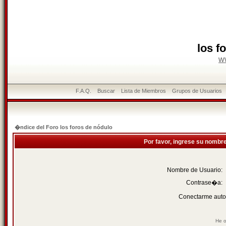
los f
w
F.A.Q.
Buscar
Lista de Miembros
Grupos de Usuarios
�ndice del Foro los foros de nódulo
Por favor, ingrese su nombr
Nombre de Usuario:
Contrase�a:
Conectarme auto
He o