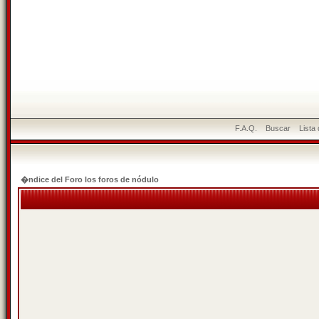
F.A.Q.
Buscar
Lista
�ndice del Foro los foros de nódulo