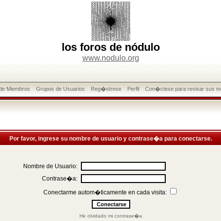
los foros de nódulo
www.nodulo.org
 de Miembros
Grupos de Usuarios
Reg�strese
Perfil
Con�ctese para revisar sus m
Por favor, ingrese su nombre de usuario y contrase�a para conectarse.
Nombre de Usuario:
Contrase�a:
Conectarme autom�ticamente en cada visita:
He olvidado mi contrase�a