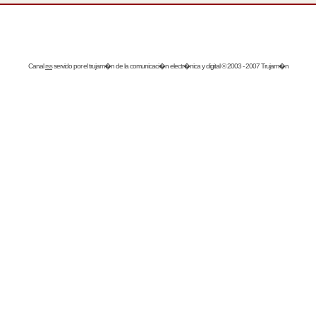
Canal
rss
servido por el
trujam�n
de la comunicaci�n electr�nica y digital © 2003 - 2007 Trujam�n