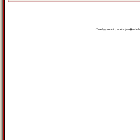
Canal
rss
servido por el
trujam�n
de la