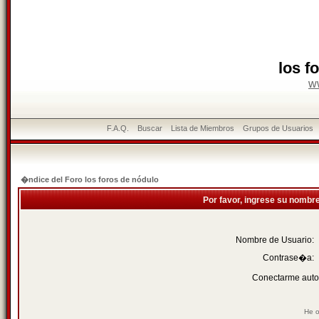
los f
w
F.A.Q.
Buscar
Lista de Miembros
Grupos de Usuarios
�ndice del Foro los foros de nódulo
Por favor, ingrese su nombr
Nombre de Usuario:
Contrase�a:
Conectarme auto
He o