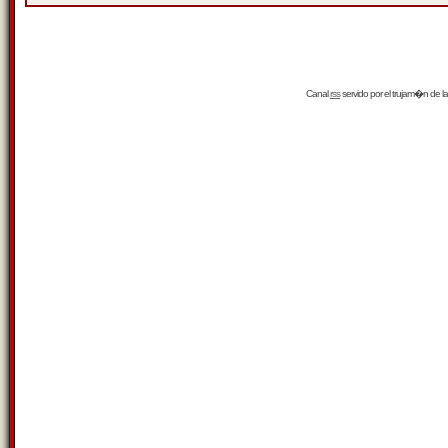
Canal
rss
servido por el
trujam�n
de la