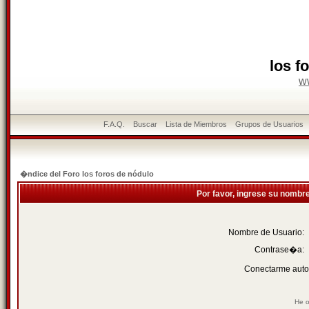
los f
w
F.A.Q.
Buscar
Lista de Miembros
Grupos de Usuarios
�ndice del Foro los foros de nódulo
Por favor, ingrese su nombr
Nombre de Usuario:
Contrase�a:
Conectarme auto
He o