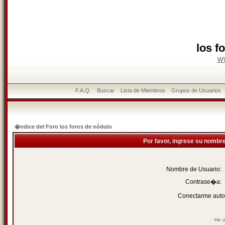
los f
w
F.A.Q.
Buscar
Lista de Miembros
Grupos de Usuarios
�ndice del Foro los foros de nódulo
Por favor, ingrese su nombr
Nombre de Usuario:
Contrase�a:
Conectarme auto
He o