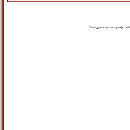
Canal
rss
servido por el
trujam�n
de la