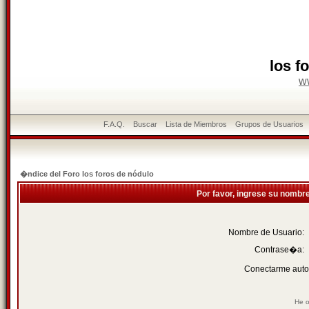
los f
w
F.A.Q.
Buscar
Lista de Miembros
Grupos de Usuarios
�ndice del Foro los foros de nódulo
Por favor, ingrese su nombr
Nombre de Usuario:
Contrase�a:
Conectarme auto
He o