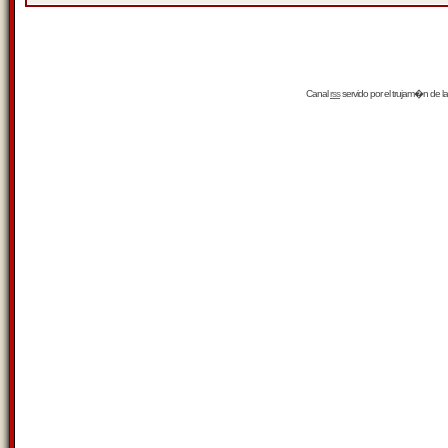
Canal
rss
servido por el
trujam�n
de la