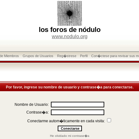
los foros de nódulo
www.nodulo.org
 de Miembros
Grupos de Usuarios
Reg�strese
Perfil
Con�ctese para revisar sus m
Por favor, ingrese su nombre de usuario y contrase�a para conectarse.
Nombre de Usuario:
Contrase�a:
Conectarme autom�ticamente en cada visita:
He olvidado mi contrase�a