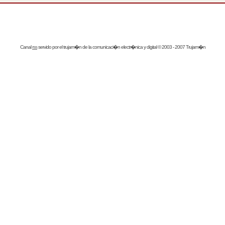
Canal
rss
servido por el
trujam�n
de la comunicaci�n electr�nica y digital © 2003 - 2007 Trujam�n