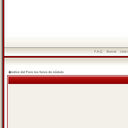
F.A.Q.
Buscar
Lista
�ndice del Foro los foros de nódulo